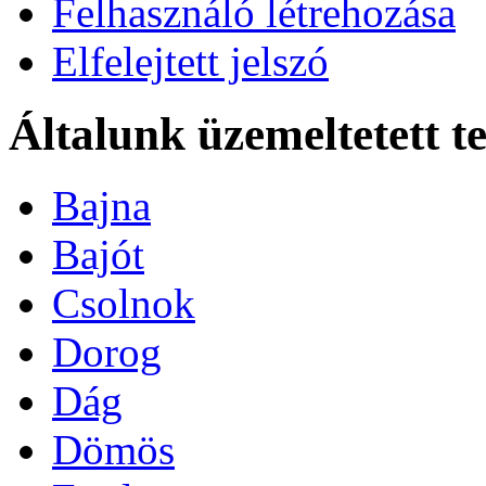
Felhasználó létrehozása
Elfelejtett jelszó
Általunk üzemeltetett 
Bajna
Bajót
Csolnok
Dorog
Dág
Dömös