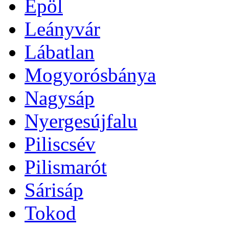
Epöl
Leányvár
Lábatlan
Mogyorósbánya
Nagysáp
Nyergesújfalu
Piliscsév
Pilismarót
Sárisáp
Tokod